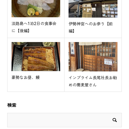
淡路島へ1泊2日の食事会
伊勢神宮へのお参り【前
に【後編】
編】
豪勢なお昼、鰻
インプライム長尾社長お勧
めの蕎麦屋さん
検索