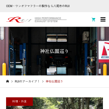
OEM・ワンオフマフラーの製作なら八尾市のRUI

神社仏閣巡り
RUIのアーカイブ！
神社仏閣巡り
料理・外食