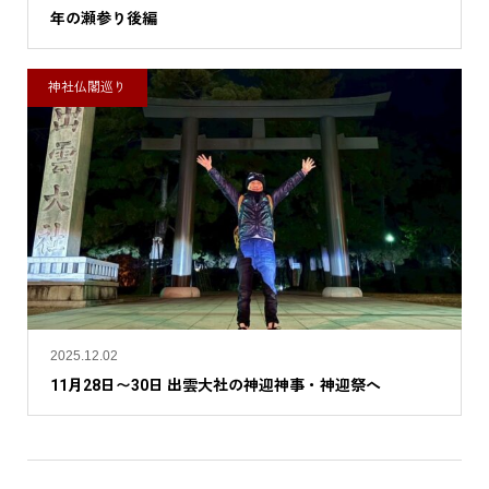
年の瀬参り後編
神社仏閣巡り
2025.12.02
11月28日〜30日 出雲大社の神迎神事・神迎祭へ