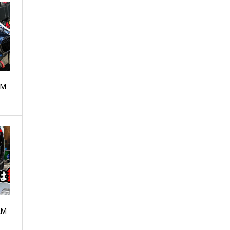
BM
AM