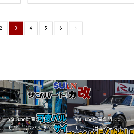
2
3
4
5
6

YouTube動画公開しま
YouTube動画公開しま
した！【スバル サンバ
した！【日産ハコスカ